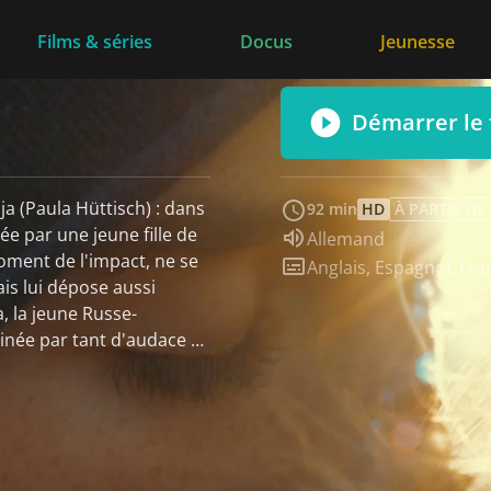
Films & séries
Docus
Jeunesse
Démarrer le 
 (Paula Hüttisch) : dans
92 min
HD
À PARTIR DE
ée par une jeune fille de
Audio :
Allemand
moment de l'impact, ne se
Sous-titres :
Anglais
,
Espagnol
,
Fra
ais lui dépose aussi
 la jeune Russe-
cinée par tant d'audace et
elle peut obtenir sur sa
e Louk (Lara Feith), qui
s actions politiques
aît que l'idéalisme de