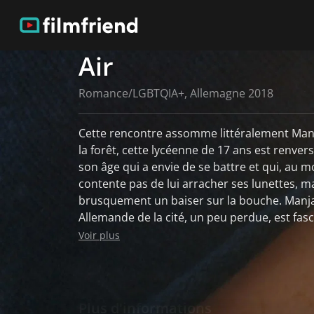
Air
Romance/LGBTQIA+, Allemagne 2018
Cette rencontre assomme littéralement Manja
la forêt, cette lycéenne de 17 ans est renvers
son âge qui a envie de se battre et qui, au 
contente pas de lui arracher ses lunettes, m
brusquement un baiser sur la bouche. Manja,
Allemande de la cité, un peu perdue, est fas
recueille dès lors toutes les informations qu'
Voir plus
nouvelle camarade de classe. Pas de mensonges, pas de traces, pas
de peur - tel est le credo de la rebelle nommé
tient d'abord Manja "en laisse". Pourtant, se
audacieuses laissent des traces. Maja reconn
Plus d'informations