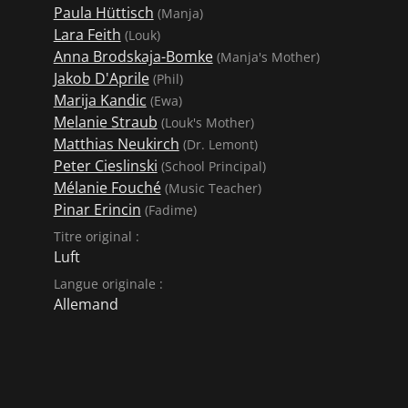
porter. Mais où aller ?
Paula Hüttisch
(Manja)
Lara Feith
(Louk)
ages douces, qui
Anna Brodskaja-Bomke
(Manja's Mother)
 de rêve avec une pluie de
Jakob D'Aprile
(Phil)
leil, et toujours des
Marija Kandic
(Ewa)
mec. Qu'il faut toujours
Melanie Straub
(Louk's Mother)
st une bouffée d'air frais
Matthias Neukirch
(Dr. Lemont)
ernhard Blöchl, sur :
Peter Cieslinski
(School Principal)
Mélanie Fouché
(Music Teacher)
Pinar Erincin
(Fadime)
Titre original :
Luft
Langue originale :
Allemand