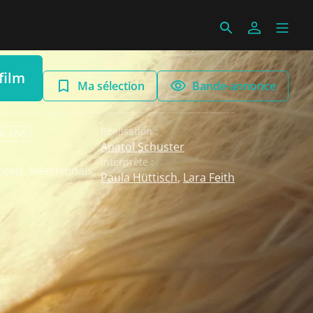
film
Ma sélection
Bande-annonce
Réalisation :
 6 ANS
Anatol Schuster
Interprète :
nçais
,
Néerlandais
Paula Hüttisch
,
Lara Feith