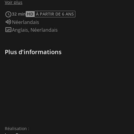
face à ces réalités, les filles ont besoin d'un
Voir plus
environnement stable. Mais c'est ce qui semble
32 min
HD
À PARTIR DE 6 ANS
manquer dans leur vie. Les pensées de leur mère
Audio :
Néerlandais
ghanéenne sont toujours dans son pays d'origine et
Sous-titres :
Anglais
,
Néerlandais
elles n'ont rien à attendre de leur père absent. Et
même si les héros sous-payés du centre de jeunesse et
de l'école primaire font du mieux qu'ils peuvent, ils
Plus d'informations
semblent aussi manquer de contact avec
l'environnement des enfants.
Réalisation :