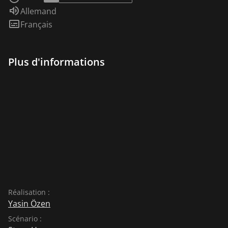
Audio :
Allemand
Sous-titres :
Français
Plus d'informations
Réalisation :
Yasin Özen
Scénario :