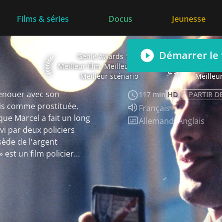
Films & séries
Docus
Jeunesse
Démarrer le 
Genie Awards 1988 Meilleur film, Meilleure réalisa
Genie Award
Genie Awards 1988
Geni
Meilleur film, Meilleure réalisation
Meilleur scénario
Meilleu
renouer avec son
117 min
HD
À PARTIR D
ais comme prostituée,
Audio :
Français
que Marcel a fait un long
Sous-titres :
Allemand
,
Anglais
ivi par deux policiers
ède de l'argent
 de lumière néon, qui se
tréal, un « zoo humain »
connaître avec son
a fait sensation au