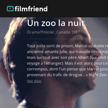
Un zoo la nuit
Drame/Policier, Canada 1987
Tout juste sorti de prison, Marcel souhaite 
ancienne amante Julie, qui travaille désorm
mais surtout avec son père Albert (qui croit 
voyage à l'étranger). Mais il est alors poursu
corrompus, dont l'un pense que Marcel poss
provenant du trafic de drogue... « Night Zoo » est un film policier
moderne, densément mis en scène et baigné
Voir plus
déroule dans la jungle des bas-fonds de Mon
où sont enfermés des animaux sauvages. Lauzon (1953-1997) a étudié
à l'université de Montréal avant de se faire 
premier long métrage, « Night Zoo » : le film 
Plus d'informations