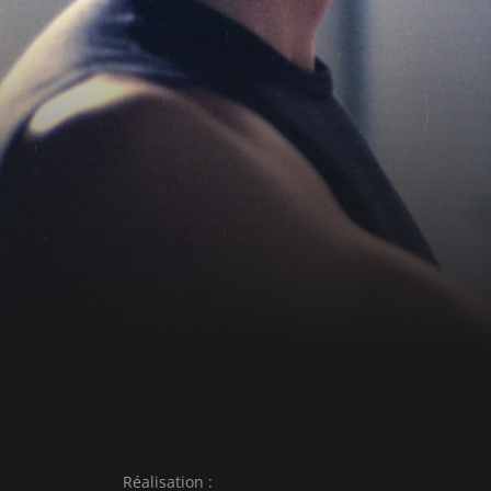
Festival de Cannes et a remporté deux « Gen
(meilleur réalisateur, meilleur scénario). En 
deuxième long métrage, « Léolo », mais il a 
accident d'avion pendant le tournage de son
Réalisation :