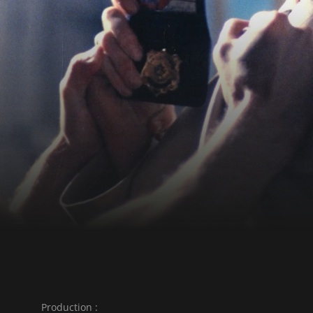
ie Awards » en 1988
1992, il a tourné son
trouvé la mort dans un
 troisième long métrage.
Production :