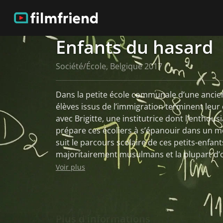
Enfants du hasard
Société/École, Belgique 2017
Dans la petite école communale d’une ancien
élèves issus de l’immigration terminent leur
avec Brigitte, une institutrice dont l’enthous
prépare ces écoliers à s’épanouir dans un monde
suit le parcours scolaire de ces petits-enfan
majoritairement musulmans et la plupart d’o
certains de leurs aînés font le choix d’un repl
Voir plus
en lumière la manière dont les enfants cherc
donner un sens à leur vie. Il saisit leurs dout
des attentats terroristes et face au harcèle
sociaux. Ode à la vie, narré par la voix des 
Plus d'informations