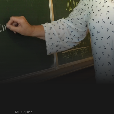
utur. Il capte la
mps d’insouciance avec ses
assé, présent et futur et
de l’école et de la
Musique :