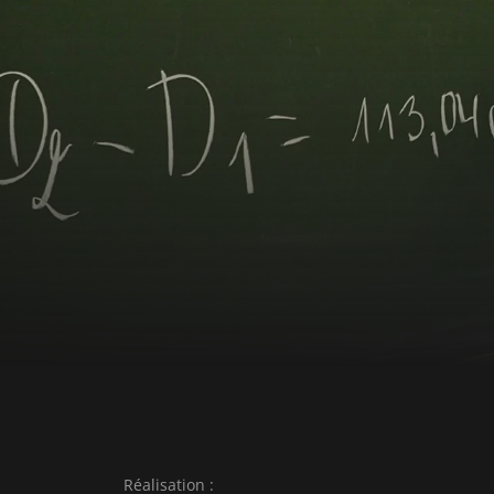
révèle surtout leurs espoirs et leur vision du f
spontanéité, le plaisir d’être, la fin d’un te
fragilités. Le film tisse ainsi les liens entre p
dessine un sens du bonheur possible, au sein 
société.
Réalisation :