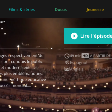
Films & séries
Docus
Jeunesse
que
Lire l'épisod
 âgés respectivement de
49 min
HD
À PARTIR DE
s ont conquis le public
Audio :
Espagnol
t et modernisent
Sous-titres :
Anglais
les plus emblématiques.
t une méthode éducative
succès mondial.
nes de millions de vues et
uent leur talent depuis
e, le Pérou, le Chili et
ur première tournée