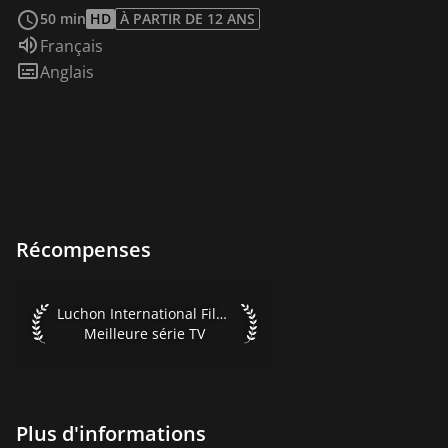
Voir plus
50 min
HD
À PARTIR DE 12 ANS
Audio :
Français
Sous-titres :
Anglais
Récompenses
Luchon International Film Festival 2015 Meilleure série TV
Luchon International Film Festival 2015
Meilleure série TV
Plus d'informations