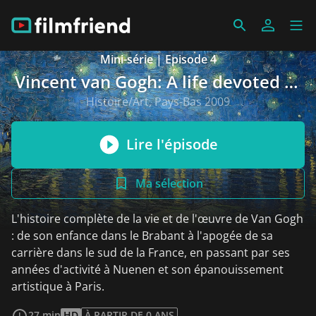
Mini-série | Episode 4
Vincent van Gogh: A life devoted to
art
Histoire/Art, Pays-Bas 2009
Lire l'épisode
Ma sélection
L'histoire complète de la vie et de l'œuvre de Van Gogh
: de son enfance dans le Brabant à l'apogée de sa
carrière dans le sud de la France, en passant par ses
années d'activité à Nuenen et son épanouissement
artistique à Paris.
Voir plus
27 min
HD
À PARTIR DE 0 ANS