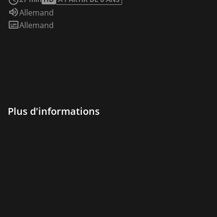
Audio :
Allemand
Sous-titres :
Allemand
Plus d'informations