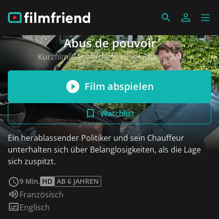
Abus de pouvoir
Kurzfilm/Gesellschaft, Luxemburg 2024
Film abspielen
Watchlist
Ein herablassender Politiker und sein Chauffeur
unterhalten sich über Belanglosigkeiten, als die Lage
sich zuspitzt.
weiterlesen
9 Min.
HD
AB 6 JAHREN
Sprache:
Französisch
Untertitel:
Englisch