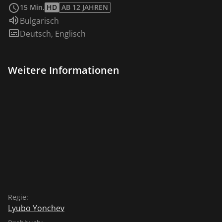
15 Min.
HD
AB 12 JAHREN
Sprache:
Bulgarisch
Untertitel:
Deutsch
,
Englisch
Weitere Informationen
Regie:
Lyubo Yonchev