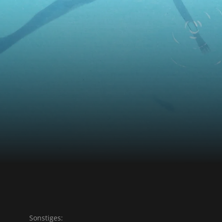
Sonstiges: