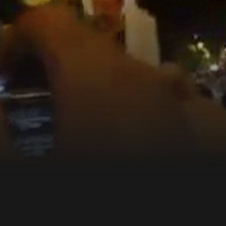
en, die in den erhaltenen
ellen Reden versuchten
r Ereignisse zu
r Geschichten.