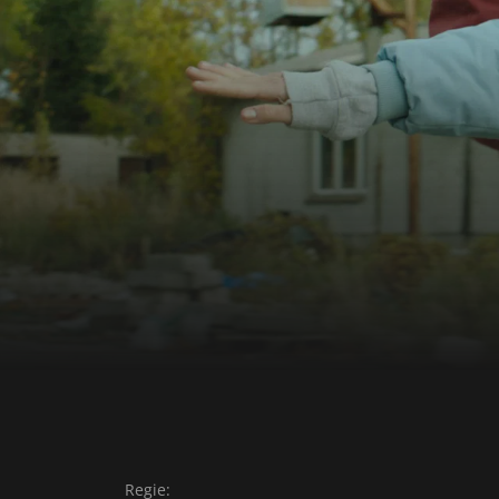
Gefühl für andere und sich selbst spürbar w
und dessen ganze Schmerzhaftigkeit mit Ko
Mitteln. [...] 'So schön wie Du' ist ein Film, 
Gedächtnis bleibt – nicht zuletzt weil es Fra
und das ist das Erstaunliche, hinter der gez
verschütteten Kern menschlicher Wärme un
halten." (Jury-Begründung - Deutscher Kurzf
Regie: