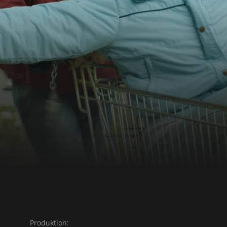
erden, zeigt das Scheitern
nsequenz und klaren
der berührt und im
nziska Pflaum gelungen ist,
eigten Tristesse den
d Würde lebendig zu
ilmpreis 2014)
Produktion: