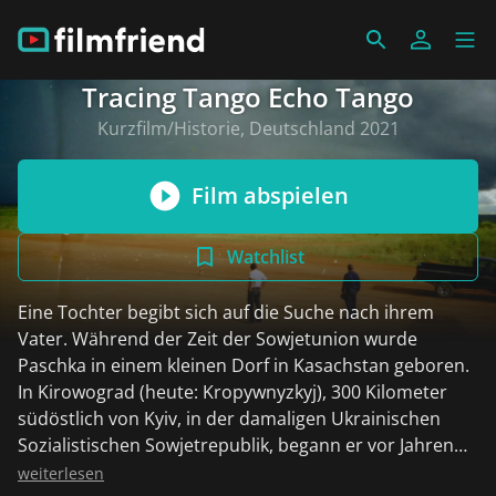
Tracing Tango Echo Tango
Kurzfilm/Historie, Deutschland 2021
Film abspielen
Watchlist
Eine Tochter begibt sich auf die Suche nach ihrem
Vater. Während der Zeit der Sowjetunion wurde
Paschka in einem kleinen Dorf in Kasachstan geboren.
In Kirowograd (heute: Kropywnyzkyj), 300 Kilometer
südöstlich von Kyiv, in der damaligen Ukrainischen
Sozialistischen Sowjetrepublik, begann er vor Jahren
seine Ausbildung zum Piloten. Nach Abschluss der
weiterlesen