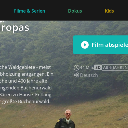
Filme & Serien
Dokus
Kids
uropas
Film abspiel
che Waldgebiete - meist
44 Min.
SD
AB 6 JAHREN
Abholzung entgangen. Ein
Sprache:
Deutsch
hohe und 400 Jahre alte
ängenden Buchenurwald
 zu Hause. Entlang
er größte Buchenurwald
Meter hoch in den Himmel
ine abgeschiedene Lage an
 in Rumänien bis heute