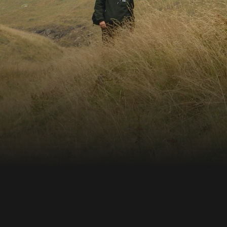
ichen Stellen werden auch
auft. Auf seiner
ft Mihai Zotta von der
nd Ranger sowie auf
seit 15 Jahren im Urwald
ig ist. Das Paar lebt
 - in unmittelbarer Nähe
rten
leine Tiere genügend
fach liegenbleiben,
esen und Pilze zersetzen
reislauf funktioniert im
eren Art: In nur 200
Morgensonne - selbst für
nz ungefährliches
ursprüngliche Waldgebiete
n - der Abholzung
is zu 40 Meter hohe und