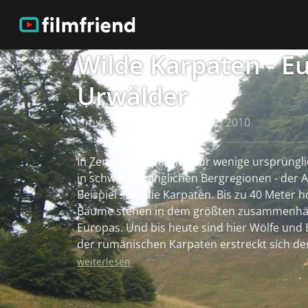
Wilde Karpaten - E
Urwälder
Umwelt/Natur, Deutschland 2010
In Zentraleuropa sind nur wenige ursprüngli
in schwer zugänglichen Bergregionen - der 
Beispiel sind die Karpaten. Bis zu 40 Meter 
Bäume stehen in dem größten zusammenh
Europas. Und bis heute sind hier Wölfe und Bären
der rumänischen Karpaten erstreckt sich d
Europas. Hier gibt es Bäume, die bis zu 45 
weiterlesen
ragen und geschätzte 400 Jahre alt sind. Se
unzugänglichen Berghängen hat den Urwald