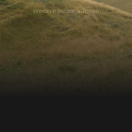
überleben lassen. Denn an leichter zugängl
alte Bäume gerodet und als Bau- und Brennholz verk
Weitere Informationen
Inspektionstour im Semenic-Nationalpark trif
nationalen Waldbehörde auf Forstarbeiter u
einen Wasserschleuser, der mit seiner Frau 
lebt und für die Wasserzufuhr ins Tal zuständ
ohne Strom inmitten der Natur der Karpaten
von Bären, Wölfen und anderen wilden Tieren. In den unberüh
Urwäldern der Karpaten finden große und k
Futter. Und weil alte umgestürzte Bäume ein
bieten sie ausreichend Schutz. Kleinstlebew
das Holz zu Humus. Der perfekte natürliche K
Urwald der Karpaten seit Jahrhunderten. Dem Spurenleser Hermann
Kurmes gelingt eine Beobachtung der besond
Meter Entfernung spielen Jungbären in der 
den erfahrenen Tierbeobachter ein nicht ga
Erlebnis. In Zentraleuropa sind nur wenige 
- meist in schwer zugänglichen Bergregione
entgangen. Ein Beispiel sind die Karpaten. B