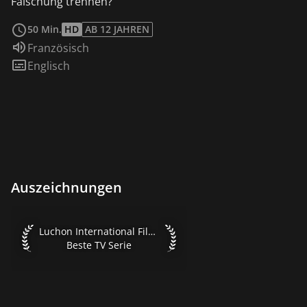
Fälschung trennen?
weiterlesen
50 Min.
HD
AB 12 JAHREN
Sprache:
Französisch
Untertitel:
Englisch
Auszeichnungen
Luchon International Film Festival 2015 Beste TV Serie
Luchon International Film Festival 2015
Beste TV Serie