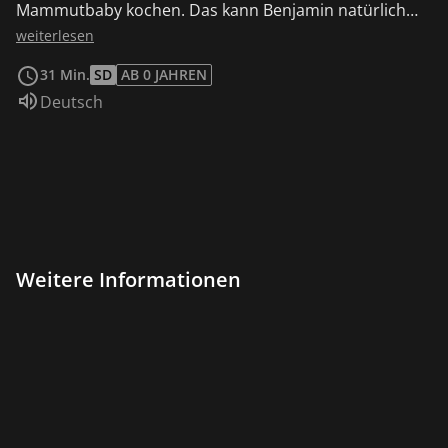
Mammutbaby kochen. Das kann Benjamin natürlich
nicht zulassen.
weiterlesen
31 Min.
SD
AB 0 JAHREN
Sprache:
Deutsch
Weitere Informationen