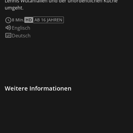
Lennis Wutanfällen und der unordentlichen Küche
umgeht.
weiterlesen
8 Min.
HD
AB 16 JAHREN
Sprache:
Englisch
Untertitel:
Deutsch
Weitere Informationen